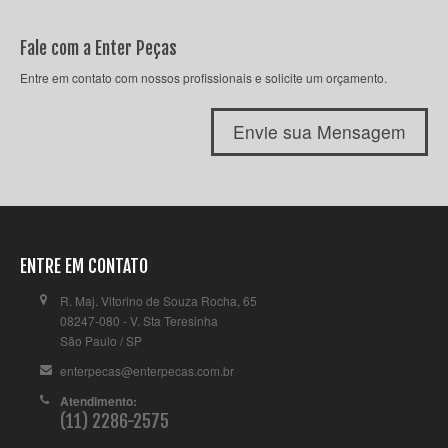
Fale com a Enter Peças
Entre em contato com nossos profissionais e solicite um orçamento.
Envie sua Mensagem
ENTRE EM CONTATO
R. Maj. Vitorino de Souza Rocha, 65
08247-080 - V. Sta Teresinha
São Paulo / SP
enterpecas@enterpecas.com.br
Atendimento:
(11) 2286-2575