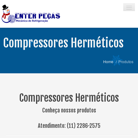
Compressores Herméticos
HOME
EMPRESA
Home
/
Produtos
SERVIÇOS
PRODUTOS
MARCAS
Compressores Herméticos
EVENTOS
Conheça nossos produtos
CONTATO
Atendimento:
(11) 2286-2575